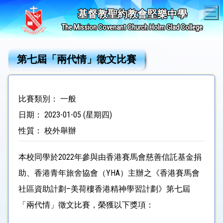
T
基督教聖約教會堅樂中學
The Mission Covenant Church Holm Glad College
第七屆「兩代情」徵文比賽
比賽類別： 一般
日期： 2023-01-05 (星期四)
性質： 校外舉辦
本校同學於2022年參與由香港賽馬會慈善信託基金捐
助、香港青年旅舍協會（YHA）主辦之《香港賽馬會
社區資助計劃–美荷樓香港精神學習計劃》第七屆
「兩代情」徵文比賽，榮獲以下獎項：