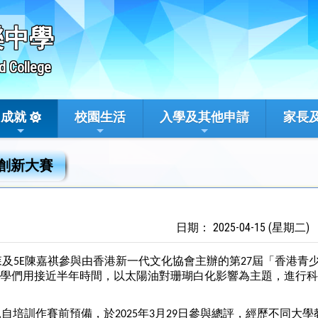
樂中學
d College
成就
校園生活
入學及其他申請
家長
創新大賽
日期： 2025-04-15 (星期二)
梓森及5E陳嘉祺參與由香港新一代文化協會主辦的第27屆「香港
。同學們用接近半年時間，以太陽油對珊瑚白化影響為主題，進行
自培訓作賽前預備，於2025年3月29日參與總評，經歷不同大學