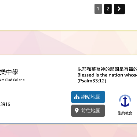
1
2
樂中學
lm Glad College
網站地圖
73916
前往地圖
聖約教會