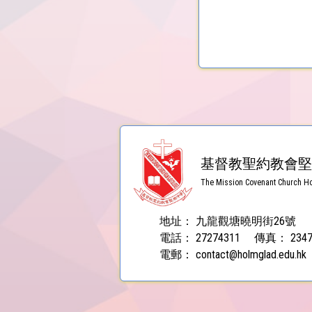
基督教聖約教會堅
The Mission Covenant Church Ho
地址：
九龍觀塘曉明街26號
電話：
27274311
傳真：
234
電郵：
contact@holmglad.edu.hk