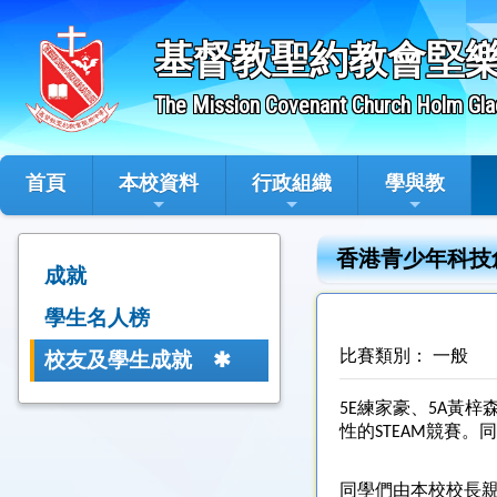
基督教聖約教會堅
The Mission Covenant Church Holm Gla
首頁
本校資料
行政組織
學與教
香港青少年科技
成就
學生名人榜
比賽類別： 一般
校友及學生成就
5E練家豪、5A黃
性的STEAM競賽
同學們由本校校長親