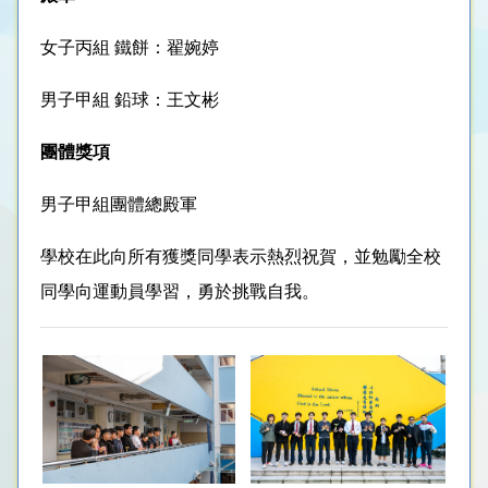
女子丙組 鐵餅：翟婉婷
男子甲組 鉛球：王文彬
團體獎項
男子甲組團體總殿軍
學校在此向所有獲獎同學表示熱烈祝賀，並勉勵全校
同學向運動員學習，勇於挑戰自我。