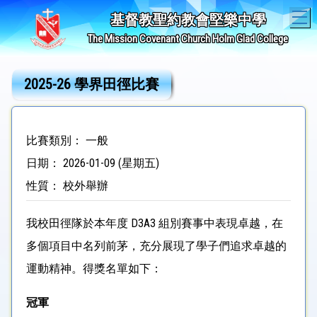
T
基督教聖約教會堅樂中學
The Mission Covenant Church Holm Glad College
2025-26 學界田徑比賽
比賽類別： 一般
日期： 2026-01-09 (星期五)
性質： 校外舉辦
我校田徑隊於本年度 D3A3 組別賽事中表現卓越，在
多個項目中名列前茅，充分展現了學子們追求卓越的
運動精神。得獎名單如下：
冠軍