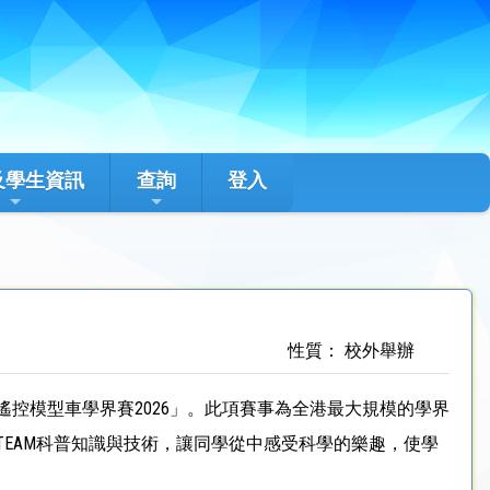
及學生資訊
查詢
登入
性質： 校外舉辦
「遙控模型車學界賽2026」。此項賽事為全港最大規模的學界
EAM科普知識與技術，讓同學從中感受科學的樂趣，使學