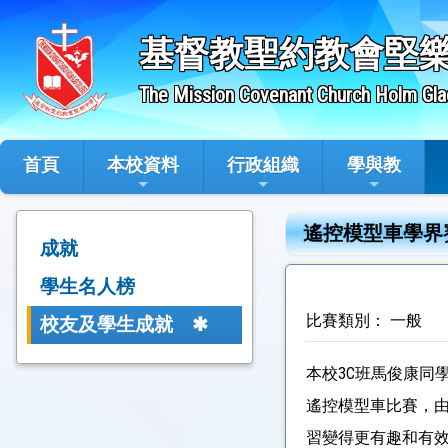
基督教聖約教會堅
The Mission Covenant Church Holm Gla
首頁
本校資料
行政組織
學與教
遙控模型車學界賽
成就
學生名人榜
比賽類別： 一般
校友及學生成就
本校3C班馬俊康同
遙控模型車比賽，由
習變得更有趣和有