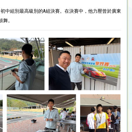
初中組別最高級別的A組決賽。在決賽中，他力壓曾於廣東
鼓舞。