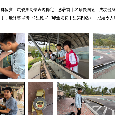
及排位賽，馬俊康同學表現穩定，憑著首十名最快圈速，成功晉身
對手，最終奪得初中A組殿軍（即全港初中組第四名），成績令人