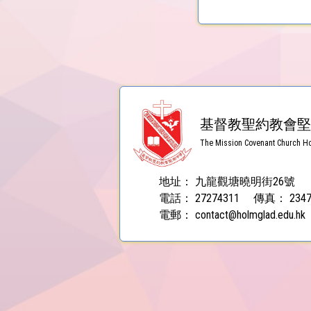
基督教聖約教會堅
The Mission Covenant Church Ho
地址：
九龍觀塘曉明街26號
電話：
27274311
傳真：
234
電郵：
contact@holmglad.edu.hk