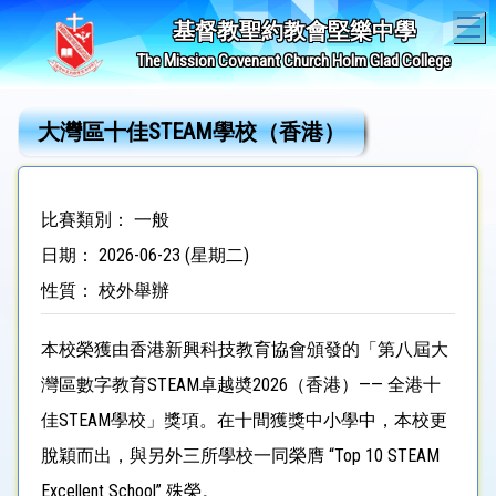
T
基督教聖約教會堅樂中學
The Mission Covenant Church Holm Glad College
大灣區十佳STEAM學校（香港）
比賽類別： 一般
日期： 2026-06-23 (星期二)
性質： 校外舉辦
本校榮獲由香港新興科技教育協會頒發的「第八屆大
灣區數字教育STEAM卓越奬2026（香港）—— 全港十
佳STEAM學校」獎項。在十間獲獎中小學中，本校更
脫穎而出，與另外三所學校一同榮膺 “Top 10 STEAM
Excellent School” 殊榮。