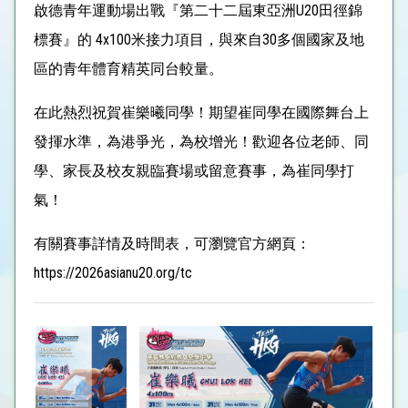
啟德青年運動場出戰『第二十二屆東亞洲U20田徑錦
標賽』的 4x100米接力項目，與來自30多個國家及地
區的青年體育精英同台較量。
在此熱烈祝賀崔樂曦同學！期望崔同學在國際舞台上
發揮水準，為港爭光，為校增光！歡迎各位老師、同
學、家長及校友親臨賽場或留意賽事，為崔同學打
氣！
有關賽事詳情及時間表，可瀏覽官方網頁：
https://2026asianu20.org/tc