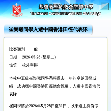
T
基督教聖約教會堅樂中學
The Mission Covenant Church Holm Glad College
崔樂曦同學入選中國香港田徑代表隊
比賽類別： 一般
日期： 2026-05-26 (星期二)
性質： 校外舉辦
本校中五級崔樂曦同學憑藉過去一年的卓越田徑成
績，成功獲中國香港田徑總會甄選，入選中國香港代
表隊！
崔同學將於2026年5月28日至31日，以東道主身份假