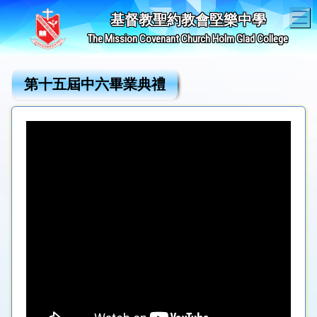
T
基督教聖約教會堅樂中學
The Mission Covenant Church Holm Glad College
第十五屆中六畢業典禮