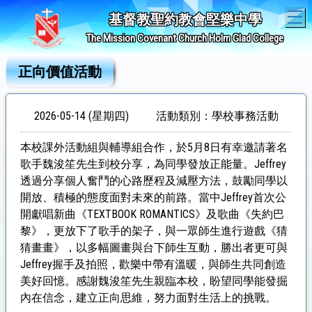
T
基督教聖約教會堅樂中學
The Mission Covenant Church Holm Glad College
正向價值活動
2026-05-14 (星期四)
活動類別：學校事務活動
本校課外活動組與輔導組合作，於5月8日有幸邀請著名
歌手魏浚笙先生到校分享，為同學發放正能量。Jeffrey
透過分享個人奮鬥的心路歷程及減壓方法，鼓勵同學以
開放、積極的態度面對未來的前路。當中Jeffrey首次公
開獻唱新曲《TEXTBOOK ROMANTICS》及歌曲《失約巴
黎》，更放下了歌手的架子，與一眾師生進行遊戲《猜
猜畫畫》，以多幅圖畫與台下師生互動，勝出者更可與
Jeffrey握手及拍照，歡樂中帶有溫暖，與師生共同創造
美好回憶。感謝魏浚笙先生親臨本校，盼望同學能發掘
內在信念，建立正向思維，努力面對生活上的挑戰。