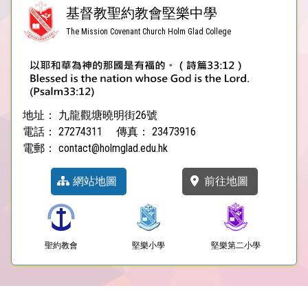
基督教聖約教會堅樂中學
The Mission Covenant Church Holm Glad College
地址：
九龍觀塘曉明街26號
電話：
27274311
傳真：
23473916
電郵：
contact@holmglad.edu.hk
網站地圖
前往地圖
聖約教會
堅樂小學
堅樂第二小學
Powered by
Friendly Portal System
v
10.59