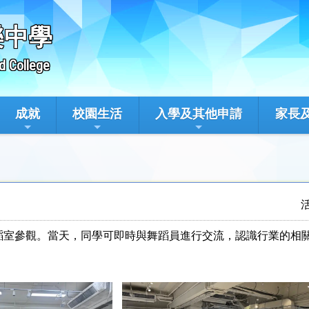
樂中學
d College
成就
校園生活
入學及其他申請
家長
蹈室參觀。當天，同學可即時與舞蹈員進行交流，認識行業的相