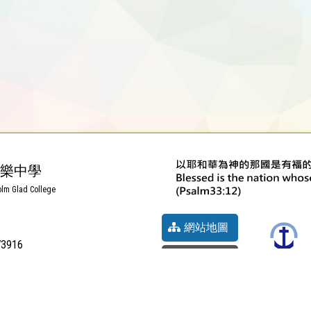
樂中學
lm Glad College
網站地圖
73916
前往地圖
聖約教會