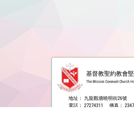
基督教聖約教會堅
The Mission Covenant Church Ho
地址：
九龍觀塘曉明街26號
電話：
27274311
傳真：
234
電郵：
contact@holmglad.edu.hk