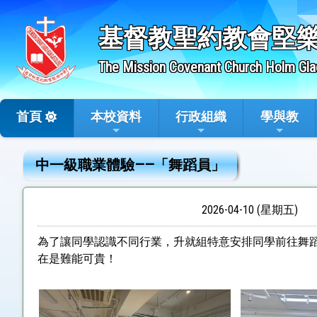
基督教聖約教會堅
The Mission Covenant Church Holm Gla
首頁
本校資料
行政組織
學與教
中一級職業體驗——「舞蹈員」
2026-04-10 (星期五)
為了讓同學認識不同行業，升就組特意安排同學前往舞
在是難能可貴！