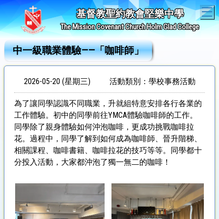
T
基督教聖約教會堅樂中學
The Mission Covenant Church Holm Glad College
中一級職業體驗——「咖啡師」
2026-05-20 (星期三)
活動類別：學校事務活動
為了讓同學認識不同職業，升就組特意安排各行各業的
工作體驗。初中的同學前往YMCA體驗咖啡師的工作。
同學除了親身體驗如何沖泡咖啡，更成功挑戰咖啡拉
花。過程中，同學了解到如何成為咖啡師、晉升階梯、
相關課程、咖啡書籍、咖啡拉花的技巧等等。同學都十
分投入活動，大家都沖泡了獨一無二的咖啡！