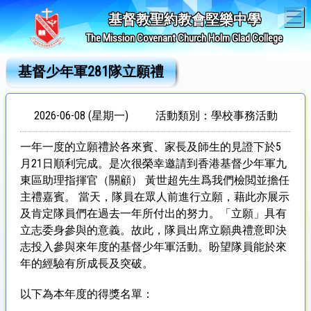
T
基督教聖約教會堅樂中學
The Mission Covenant Church Holm Glad College
基督少年軍281隊立願禮
2026-06-08 (星期一)
活動類別：學校事務活動
一年一度的立願禮於各來賓、家長及師生的見證下於5
月21日順利完成。是次很榮幸邀請到香港基督少年軍九
東區助理指揮官（關顧） 黃世超先生爲我們檢閲並擔任
主禮嘉賓。 當天，隊員在眾人前進行立願，藉此亦展示
及肯定隊員們在過去一年所付出的努力。「立願」具有
立志委身參與的意義。故此，隊員出席立願典禮意即決
志投入參與來年度的基督少年軍活動。盼望隊員能於來
年的經驗有所成長及突破。
以下為本年度的得獎名單：