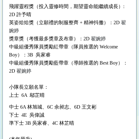
飛躍靈程獎（投入靈修時間，期望靈命能繼續成長）:
2D 許予晴
英姿烚烚獎（立願禮的制服整齊 + 精神抖擻）：2D
翟
婉婷
獎章獎（考獲最多獎章及布章）：2D
翟婉婷
中級組優秀隊員獎勵紅帶章（隊員推選的 Welcome
Boy）：3B 吳家睿
中級組優秀隊員獎勵藍帶章（導師推選的 Best Boy）：
2D
翟婉婷
小隊長立願名單：
上士 6A 鄔芷晴
中士 6A 林旭城、6C 余昶志、6D 王文彬
下士 4E 吳偉誠
準下士 3B 吳家睿、4C 林芷晴