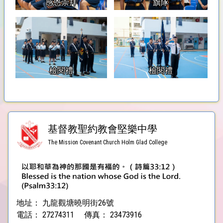
感恩崇拜
旗隊
檢閱禮
檢閱禮
基督教聖約教會堅樂中學
The Mission Covenant Church Holm Glad College
地址：
九龍觀塘曉明街26號
電話：
27274311
傳真：
23473916