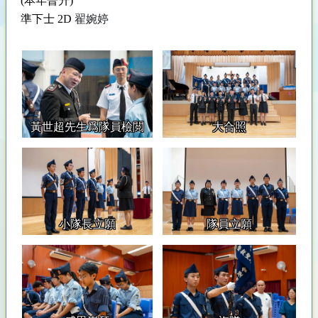
(本年晉升)
準下士 2D
翟婉婷
黃世超先生爲隊員檢閲
大合照
小隊長立願
隊員立願