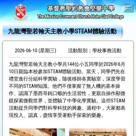
T
基督教聖約教會堅樂中學
The Mission Covenant Church Holm Glad College
九龍灣聖若翰天主教小學STEAM體驗活動
2026-06-10 (星期三)
活動類別：學校事務活動
九龍灣聖若翰天主教小學共144位小五同學於2026年6月
10日親臨本校參加STEAM體驗活動。當天，同學們先在
禮堂進行分組科學實驗，隨後移師各實驗室，深度學習
不同的STEAM知識。他們不僅掌握了無人機的基本操
作、認識了墨西哥鈍口螈的生活習性，更親自操作顯微
鏡探索微觀世界，並體驗了中學化學實驗。這些STEAM
活動提升同學們對科學科技的興趣。過程中，大家都表
現投入、認真，盡情享受著動手探索的樂趣。