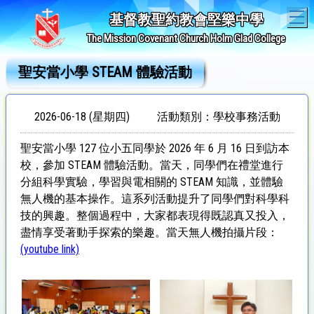
T
基督教聖約教會堅樂中學
The Mission Covenant Church Holm Glad College
聖安當小學 STEAM 體驗活動
2026-06-18 (星期四)
活動類別：學校事務活動
聖安當小學 127 位小五同學於 2026 年 6 月 16 日到訪本
校，參加 STEAM 體驗活動。當天，同學們在禮堂進行
分組科學實驗，學習與電相關的 STEAM 知識，並體驗
無人機的基本操作。這系列活動提升了同學們對科學科
技的興趣。整個過程中，大家都表現得既認真又投入，
盡情享受著動手探索的樂趣。
當天無人機拍攝片段：
(
youtube link)