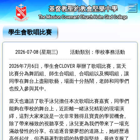
T
基督教聖約教會堅樂中學
The Mission Covenant Church Holm Glad College
學生會歌唱比賽
2026-07-08 (星期三)
活動類別：學校事務活動
2026年7月6日，學生會CLOVER 舉辦了歌唱比賽，當天
比賽分為舞蹈組、師生合唱組、合唱組以及獨唱組，讓
同學在舞台上盡顯歌藝，場面十分熱鬧，老師和同學們
也投入參與其中。
當天也邀請了歌手泳兒擔任本次歌唱比賽嘉賓，同學們
能夠在學校的舞台上，近距離一睹泳兒精彩的現場演
繹，這對大家來說是一次非常難得且寶貴的學習機會。
除了帶來極致的視聽享受，泳兒更為我們帶來了一場充
滿啟發性的分享。在追逐音樂夢想的道路上，她經歷過
高低起伏，但憑藉著對歌唱的熱愛與堅持，最終克服了