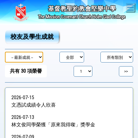
T
基督教聖約教會堅樂中學
The Mission Covenant Church Holm Glad College
校友及學生成就
共有
30
項榮譽
2026-07-15
文憑試成績令人欣喜
2026-07-13
林文俊同學榮獲「原來我得㗎」獎學金
2026-07-09