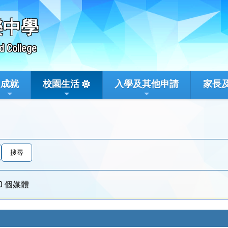
樂中學
d College
成就
校園生活
入學及其他申請
家長
0 個媒體