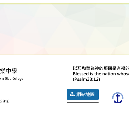
樂中學
lm Glad College
網站地圖
73916
前往地圖
聖約教會