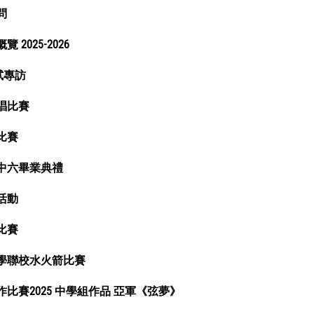
問
 2025-2026
試專訪
唱比賽
比賽
中六畢業典禮
活動
比賽
學聯校水火箭比賽
比賽2025 中學組作品 亞軍《弦夢》