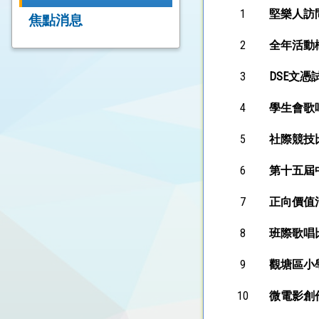
1
堅樂人訪
焦點消息
2
全年活動概覽
3
DSE文憑
4
學生會歌
5
社際競技
6
第十五屆
7
正向價值
8
班際歌唱
9
觀塘區小
10
微電影創作