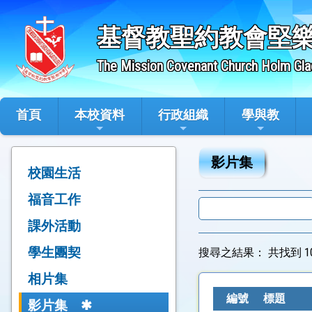
基督教聖約教會堅
The Mission Covenant Church Holm Gla
首頁
本校資料
行政組織
學與教
影片集
校園生活
福音工作
課外活動
學生團契
搜尋之結果：
共找到 1
相片集
編號
標題
影片集