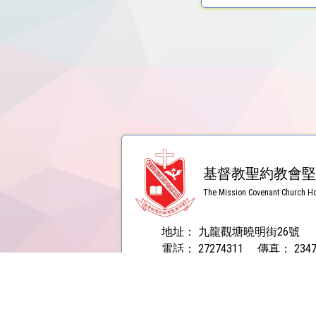
基督教聖約教會堅
The Mission Covenant Church Ho
地址：
九龍觀塘曉明街26號
電話：
27274311
傳真：
234
電郵：
contact@holmglad.edu.hk