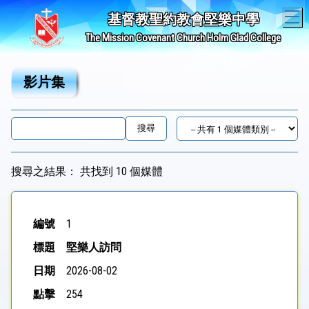
T
基督教聖約教會堅樂中學
The Mission Covenant Church Holm Glad College
影片集
搜尋之結果：
共找到 10 個媒體
編
標
日
點
1
號
題
期
擊
堅樂人訪問
2026-08-02
254