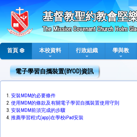
基督教聖約教會堅
The Mission Covenant Church Holm Gla
首頁
本校資料
行政組織
學與教
電子學習自攜裝置(BYOD)資訊
1.
安裝MDM的必要條件
2.
使用MDM的條款及有關電子學習自攜裝置使用守則
3.
安裝MDM前須完成的步驟
4.
推薦學習程式(app)在學校iPad安裝