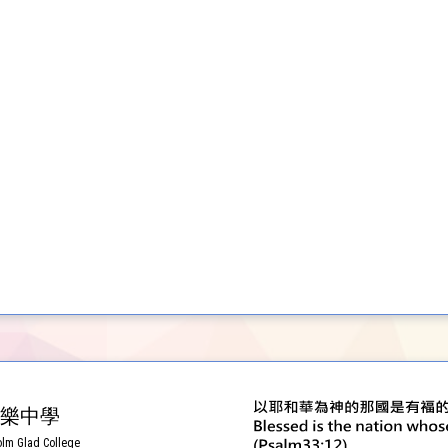
樂中學
lm Glad College