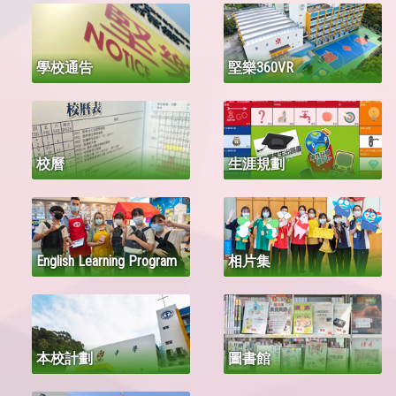
學校通告
堅樂360VR
校曆
生涯規劃
English Learning Program
相片集
本校計劃
圖書館