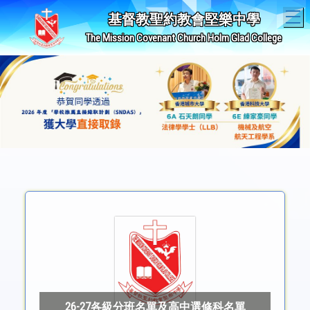
T
基督教聖約教會堅樂中學
The Mission Covenant Church Holm Glad College
26-27各級分班名單及高中選修科名單